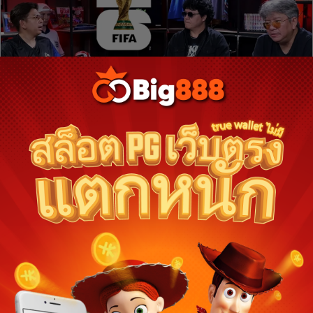
จะแม่นไหม 2 กูรูดังฟันธงผลบอล ฟุตบอลโลก 2026 รอบชิง
ชนะเลิศ-รอบชิงอันดับ 3 (คลิป)
📅
07/17/2026, 07:00 AM, +0000 UTC
READ MORE
→