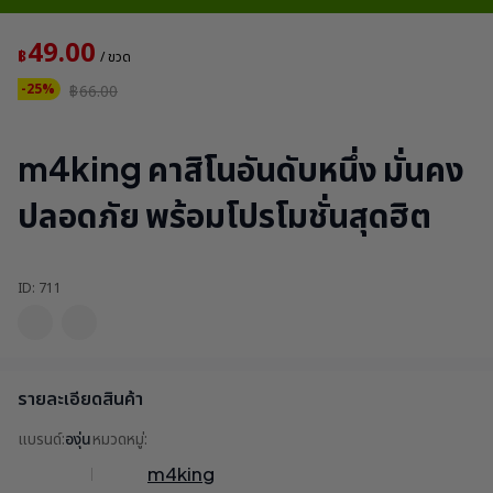
49.00
฿
/ ขวด
-25%
฿
66.00
m4king คาสิโนอันดับหนึ่ง มั่นคง
ปลอดภัย พร้อมโปรโมชั่นสุดฮิต
ID: 711
รายละเอียดสินค้า
แบรนด์:
องุ่น
หมวดหมู่:
m4king