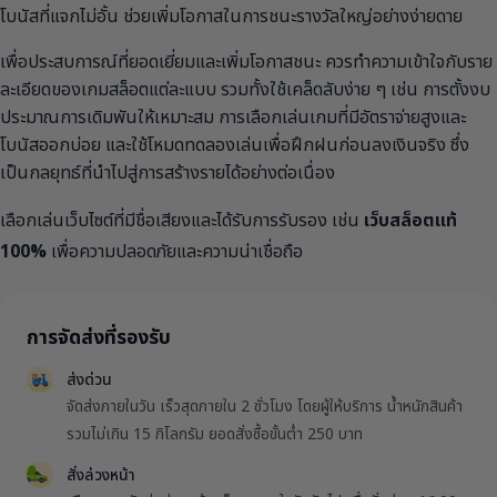
โบนัสที่แจกไม่อั้น ช่วยเพิ่มโอกาสในการชนะรางวัลใหญ่อย่างง่ายดาย
เพื่อประสบการณ์ที่ยอดเยี่ยมและเพิ่มโอกาสชนะ ควรทำความเข้าใจกับราย
ละเอียดของเกมสล็อตแต่ละแบบ รวมทั้งใช้เคล็ดลับง่าย ๆ เช่น การตั้งงบ
ประมาณการเดิมพันให้เหมาะสม การเลือกเล่นเกมที่มีอัตราจ่ายสูงและ
โบนัสออกบ่อย และใช้โหมดทดลองเล่นเพื่อฝึกฝนก่อนลงเงินจริง ซึ่ง
เป็นกลยุทธ์ที่นำไปสู่การสร้างรายได้อย่างต่อเนื่อง
เลือกเล่นเว็บไซต์ที่มีชื่อเสียงและได้รับการรับรอง เช่น
เว็บสล็อตแท้
100%
เพื่อความปลอดภัยและความน่าเชื่อถือ
การจัดส่งที่รองรับ
ส่งด่วน
จัดส่งภายในวัน เร็วสุดภายใน 2 ชั่วโมง โดยผู้ให้บริการ น้ำหนักสินค้า
รวมไม่เกิน 15 กิโลกรัม ยอดสั่งซื้อขั้นต่ำ 250 บาท
สั่งล่วงหน้า