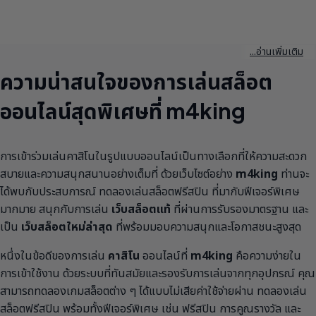
...อ่านเพิ่มเติม
ความน่าสนใจของการเล่นสล็อต
ออนไลน์สุดพิเศษที่ m4king
การเข้าร่วมเล่นคาสิโนในรูปแบบออนไลน์เป็นทางเลือกที่ให้ความสะดวก
สบายและความสนุกสนานอย่างเต็มที่ ด้วยเว็บไซต์อย่าง
m4king
ท่านจะ
ได้พบกับประสบการณ์
ทดลองเล่นสล็อตฟรีสปิน
ที่มากับฟีเจอร์พิเศษ
มากมาย สนุกกับการเล่น
เว็บสล็อตแท้
ที่ผ่านการรับรองมาตรฐาน และ
เป็น
เว็บสล็อตใหม่ล่าสุด
ที่พร้อมมอบความสนุกและโอกาสชนะสูงสุด
หนึ่งในข้อดีของการเล่น
คาสิโน
ออนไลน์ที่
m4king
คือความง่ายใน
การเข้าใช้งาน ด้วยระบบที่ทันสมัยและรองรับการเล่นจากทุกอุปกรณ์ คุณ
สามารถทดลองเกมสล็อตต่าง ๆ ได้แบบไม่เสียค่าใช้จ่ายผ่าน
ทดลองเล่น
สล็อตฟรีสปิน
พร้อมทั้งฟีเจอร์พิเศษ เช่น ฟรีสปิน การคูณรางวัล และ