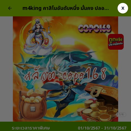
x
m4king คาสิโนอันดับหนึ่ง มั่นคง ปลอดภั
ย พร้อมโปรโมชั่นสุดฮิต
1/4
ระยะเวลาราคาพิเศษ
01/10/2567 - 31/10/2567